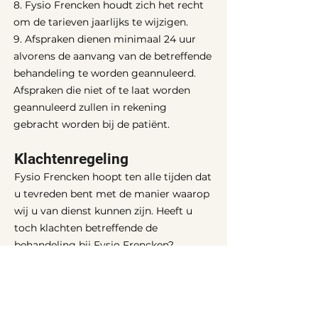
8. Fysio Frencken houdt zich het recht
om de tarieven jaarlijks te wijzigen.
9. Afspraken dienen minimaal 24 uur
alvorens de aanvang van de betreffende
behandeling te worden geannuleerd.
Afspraken die niet of te laat worden
geannuleerd zullen in rekening
gebracht worden bij de patiënt.
Klachtenregeling
Fysio Frencken hoopt ten alle tijden dat
u tevreden bent met de manier waarop
wij u van dienst kunnen zijn. Heeft u
toch klachten betreffende de
behandeling bij Fysio Frencken?
Dan verzoeken wij dit allereerst kenbaar
te maken bij de therapeut en samen in
gesprek te gaan. Mocht u zich hierbij