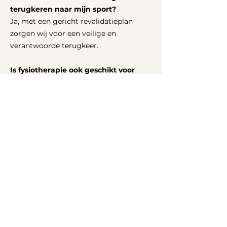
terugkeren naar mijn sport?
Ja, met een gericht revalidatieplan
zorgen wij voor een veilige en
verantwoorde terugkeer.
Is fysiotherapie ook geschikt voor
topsporters?
Zeker, onze begeleiding is geschikt
voor sporters op ieder niveau.
Onze specialisaties
Afspraak of contact
©2025 Fysio Frencken